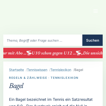
Menü
SchlaegerClub durchsuchen
Suchen
ur mit Abo ...
U10 schon gegen U12 ...
„Die unsichtbar
Startseite
Tenniswissen
Tennislexikon
Bagel
REGELN & ZÄHLWEISE · TENNISLEXIKON
Bagel
Ein Bagel bezeichnet im Tennis ein Satzresultat