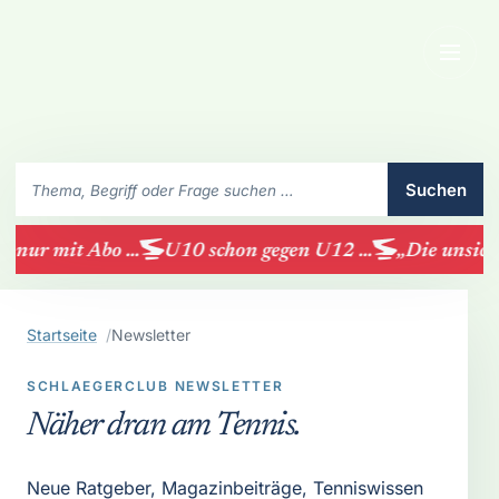
Menü
SchlaegerClub durchsuchen
Suchen
 nur mit Abo ...
U10 schon gegen U12 ...
„Die unsicht
Startseite
Newsletter
SCHLAEGERCLUB NEWSLETTER
Näher dran am Tennis.
Neue Ratgeber, Magazinbeiträge, Tenniswissen