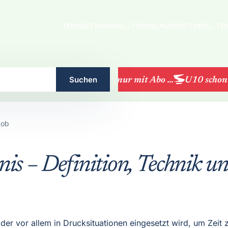
TENNISTRAINING
⌄
TENNISAUSRÜSTUNG
⌄
TE
Suchen
LK-Turniere nur mit Abo ...
U10 schon ge
Lob
is – Definition, Technik un
, der vor allem in Drucksituationen eingesetzt wird, um Zeit