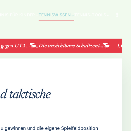
NNIS FÜR KINDER
⌄
TENNISWISSEN
⌄
TENNIS-TOOLS
⌄
gen U12 ...
„Die unsichtbare Schaltzent...
LK-Turn
d taktische
 zu gewinnen und die eigene Spielfeldposition