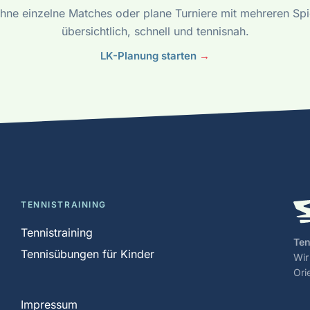
hne einzelne Matches oder plane Turniere mit mehreren Spi
übersichtlich, schnell und tennisnah.
LK-Planung starten
→
TENNISTRAINING
Tennistraining
Ten
Tennisübungen für Kinder
Wir
Ori
Impressum