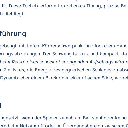
ft. Diese Technik erfordert exzellentes Timing, präzise Bei
 tief liegt.
sführung
ht gebeugt, mit tiefem Körperschwerpunkt und lockerem Handg
ungs abzufangen. Der Schwung ist kurz und kompakt, da kei
 beim Return eines schnell abspringenden Aufschlags wird de
.
Ziel ist es, die Energie des gegnerischen Schlages zu abso
er Dynamik eher einem Block oder einem flachen Slice, wobe
l
ingesetzt, wenn der Spieler zu nah am Ball steht oder keine Z
dere beim Netzangriff oder im Übergangsbereich zwischen Gru