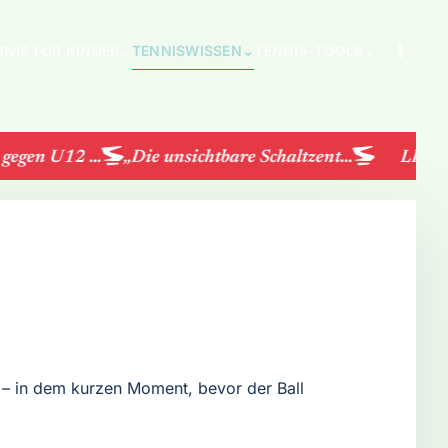
NNIS FÜR KINDER
⌄
TENNISWISSEN
⌄
TENNIS-TOOLS
⌄
gen U12 ...
„Die unsichtbare Schaltzent...
LK-Turni
d – in dem kurzen Moment, bevor der Ball