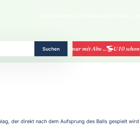
TENNISTRAINING
⌄
TENNISAUSRÜSTUNG
⌄
TE
Suchen
LK-Turniere nur mit Abo ...
U10 schon ge
hlag, der direkt nach dem Aufsprung des Balls gespielt wir