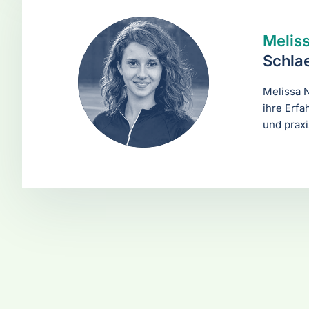
Melis
Schla
Melissa N
ihre Erfa
und prax