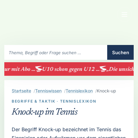
Menü
SchlaegerClub durchsuchen
Suchen
ur mit Abo ...
U10 schon gegen U12 ...
„Die unsichtba
Startseite
Tenniswissen
Tennislexikon
Knock-up
BEGRIFFE & TAKTIK · TENNISLEXIKON
Knock-up im Tennis
Der Begriff Knock-up bezeichnet im Tennis das