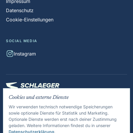
Impressum
Datenschutz
Cookie-Einstellungen
SOCIAL MEDIA
Instagram
Cookies und externe Dienste
Tennis: Ein Sport. Viele Fragen. Eine Plattform.
Wir verwenden technisch notwendige Speicherungen
Wir verbinden fundiertes Tenniswissen, praktische Tools und
sowie optionale Dienste für Statistik und Marketing.
klare Orientierung – für Spieler, Eltern, Trainer und Vereine.
Optionale Dienste werden erst nach deiner Zustimmung
geladen. Weitere Informationen findest du in unserer
Datenschutzerklärung
.