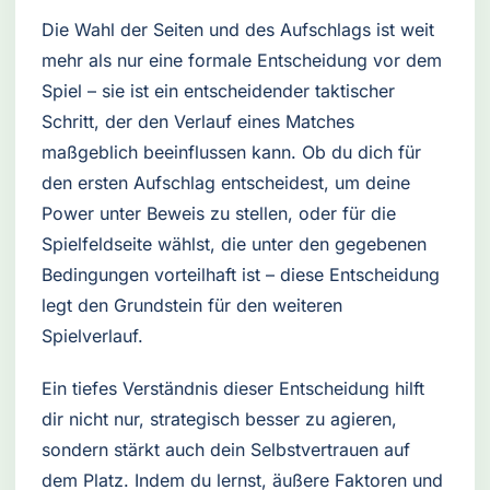
Die Wahl der Seiten und des Aufschlags ist weit
mehr als nur eine formale Entscheidung vor dem
Spiel – sie ist ein entscheidender taktischer
Schritt, der den Verlauf eines Matches
maßgeblich beeinflussen kann. Ob du dich für
den ersten Aufschlag entscheidest, um deine
Power unter Beweis zu stellen, oder für die
Spielfeldseite wählst, die unter den gegebenen
Bedingungen vorteilhaft ist – diese Entscheidung
legt den Grundstein für den weiteren
Spielverlauf.
Ein tiefes Verständnis dieser Entscheidung hilft
dir nicht nur, strategisch besser zu agieren,
sondern stärkt auch dein Selbstvertrauen auf
dem Platz. Indem du lernst, äußere Faktoren und