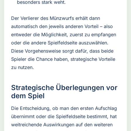
besonders stark weht.
Der Verlierer des Münzwurfs erhält dann
automatisch den jeweils anderen Vorteil – also
entweder die Möglichkeit, zuerst zu empfangen
oder die andere Spielfeldseite auszuwählen.
Diese Vorgehensweise sorgt dafür, dass beide
Spieler die Chance haben, strategische Vorteile
zu nutzen.
Strategische Überlegungen vor
dem Spiel
Die Entscheidung, ob man den ersten Aufschlag
übernimmt oder die Spielfeldseite bestimmt, hat
weitreichende Auswirkungen auf den weiteren