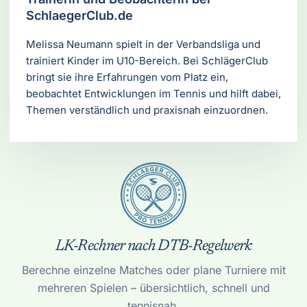
SchlaegerClub.de
Melissa Neumann spielt in der Verbandsliga und
trainiert Kinder im U10-Bereich. Bei SchlägerClub
bringt sie ihre Erfahrungen vom Platz ein,
beobachtet Entwicklungen im Tennis und hilft dabei,
Themen verständlich und praxisnah einzuordnen.
LK-Rechner nach DTB-Regelwerk
Berechne einzelne Matches oder plane Turniere mit
mehreren Spielen – übersichtlich, schnell und
tennisnah.