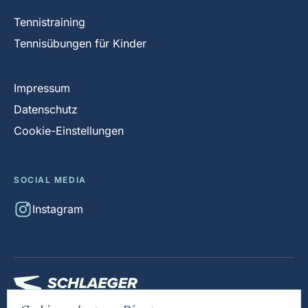
Tennistraining
Tennisübungen für Kinder
Impressum
Datenschutz
Cookie-Einstellungen
SOCIAL MEDIA
Instagram