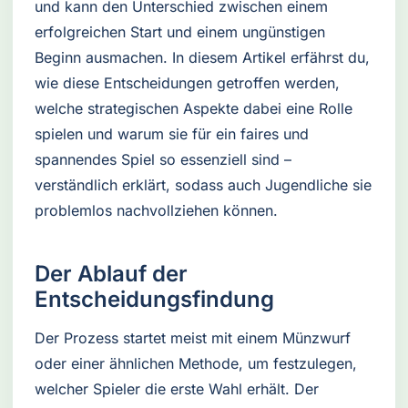
und kann den Unterschied zwischen einem
erfolgreichen Start und einem ungünstigen
Beginn ausmachen. In diesem Artikel erfährst du,
wie diese Entscheidungen getroffen werden,
welche strategischen Aspekte dabei eine Rolle
spielen und warum sie für ein faires und
spannendes Spiel so essenziell sind –
verständlich erklärt, sodass auch Jugendliche sie
problemlos nachvollziehen können.
Der Ablauf der
Entscheidungsfindung
Der Prozess startet meist mit einem Münzwurf
oder einer ähnlichen Methode, um festzulegen,
welcher Spieler die erste Wahl erhält. Der