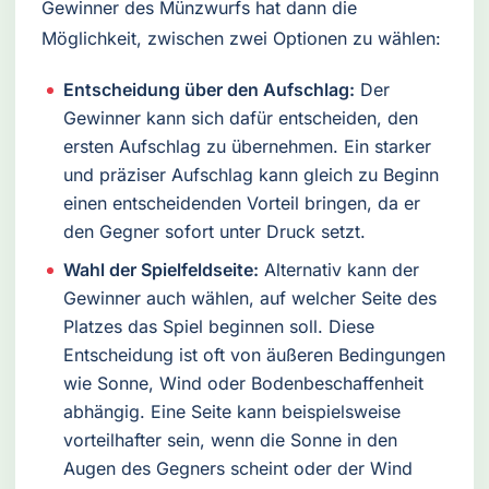
Gewinner des Münzwurfs hat dann die
Möglichkeit, zwischen zwei Optionen zu wählen:
Entscheidung über den Aufschlag:
Der
Gewinner kann sich dafür entscheiden, den
ersten Aufschlag zu übernehmen. Ein starker
und präziser Aufschlag kann gleich zu Beginn
einen entscheidenden Vorteil bringen, da er
den Gegner sofort unter Druck setzt.
Wahl der Spielfeldseite:
Alternativ kann der
Gewinner auch wählen, auf welcher Seite des
Platzes das Spiel beginnen soll. Diese
Entscheidung ist oft von äußeren Bedingungen
wie Sonne, Wind oder Bodenbeschaffenheit
abhängig. Eine Seite kann beispielsweise
vorteilhafter sein, wenn die Sonne in den
Augen des Gegners scheint oder der Wind