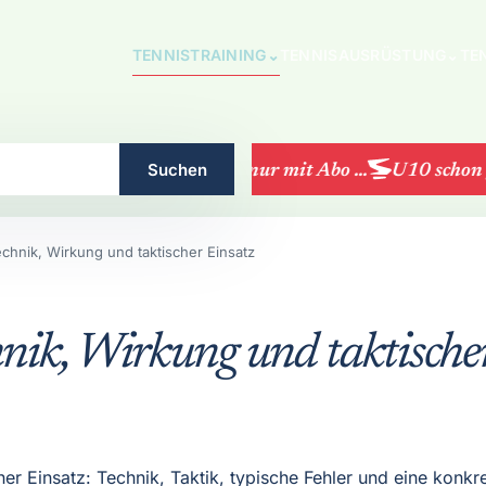
TENNISTRAINING
⌄
TENNISAUSRÜSTUNG
⌄
TE
Suchen
LK-Turniere nur mit Abo ...
U10 schon ge
echnik, Wirkung und taktischer Einsatz
hnik, Wirkung und taktische
her Einsatz: Technik, Taktik, typische Fehler und eine konk