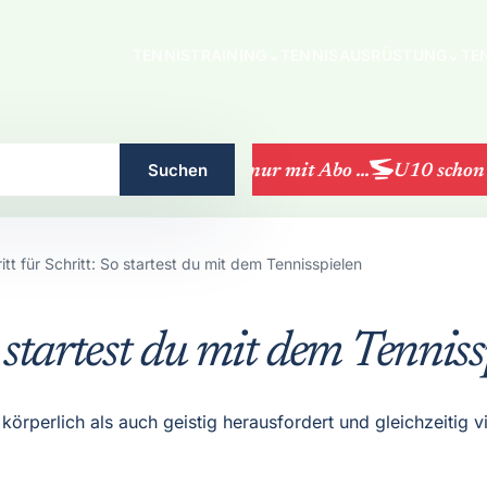
TENNISTRAINING
⌄
TENNISAUSRÜSTUNG
⌄
TE
Suchen
LK-Turniere nur mit Abo ...
U10 schon ge
itt für Schritt: So startest du mit dem Tennisspielen
o startest du mit dem Tenniss
 körperlich als auch geistig herausfordert und gleichzeitig 