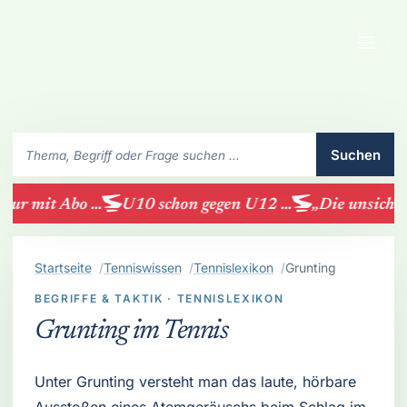
Menü
SchlaegerClub durchsuchen
Suchen
ur mit Abo ...
U10 schon gegen U12 ...
„Die unsichtba
Startseite
Tenniswissen
Tennislexikon
Grunting
BEGRIFFE & TAKTIK · TENNISLEXIKON
Grunting im Tennis
Unter Grunting versteht man das laute, hörbare