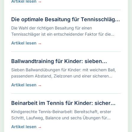
Artikel lesen
→
Die optimale Besaitung für Tennisschläger
von Kindern
Die Wahl der richtigen Besaitung für einen
Tennisschläger ist ein entscheidender Faktor für die
Leistung und den Spielkomfort eines Kindes. Eltern und
Artikel lesen
→
Trainer stehen oft vor der Frage, …
Ballwandtraining für Kinder: sieben
Übungen und eine sichere Progression
Sieben Ballwandübungen für Kinder: mit weichem Ball,
passendem Abstand, Zielzonen und einer sicheren
Progression zu längeren Serien.
Artikel lesen
→
Beinarbeit im Tennis für Kinder: sicher
zum Ball statt hektisch hinterher
Kindgerechte Tennis-Beinarbeit: Bereitschaft, erster
Schritt, Laufweg, Balance und sechs Übungen für
Trainer und Eltern.
Artikel lesen
→