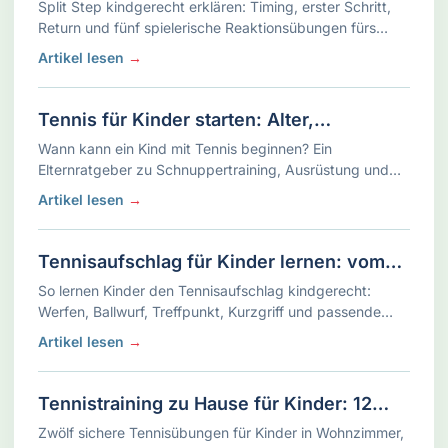
im Tennis
Split Step kindgerecht erklären: Timing, erster Schritt,
Return und fünf spielerische Reaktionsübungen fürs
Tennistraining.
Artikel lesen
→
Tennis für Kinder starten: Alter,
Schnuppertraining und die ersten vier
Wann kann ein Kind mit Tennis beginnen? Ein
Wochen
Elternratgeber zu Schnuppertraining, Ausrüstung und
einem entspannten Start in den ersten vier Wochen.
Artikel lesen
→
Tennisaufschlag für Kinder lernen: vom
Werfen zum sicheren Treffpunkt
So lernen Kinder den Tennisaufschlag kindgerecht:
Werfen, Ballwurf, Treffpunkt, Kurzgriff und passende
Distanz verständlich erklärt.
Artikel lesen
→
Tennistraining zu Hause für Kinder: 12
Übungen für Garten, Hof und Wohnzimmer
Zwölf sichere Tennisübungen für Kinder in Wohnzimmer,