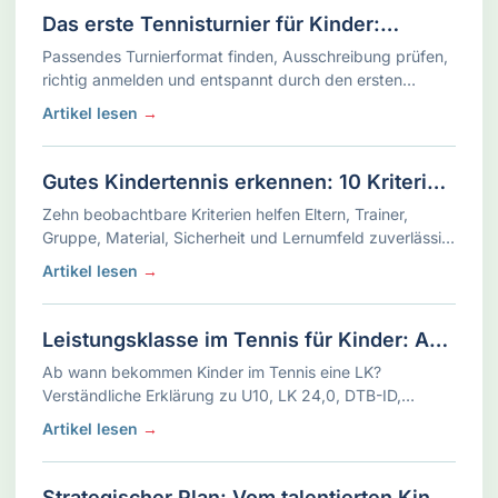
Das erste Tennisturnier für Kinder:
Anmeldung, Ablauf und Eltern-Checkliste
Passendes Turnierformat finden, Ausschreibung prüfen,
richtig anmelden und entspannt durch den ersten
Turniertag kommen.
Artikel lesen
→
Gutes Kindertennis erkennen: 10 Kriterien
für Trainer, Gruppe und Lernumfeld
Zehn beobachtbare Kriterien helfen Eltern, Trainer,
Gruppe, Material, Sicherheit und Lernumfeld zuverlässig
einzuschätzen.
Artikel lesen
→
Leistungsklasse im Tennis für Kinder: Ab
wann gibt es die erste LK?
Ab wann bekommen Kinder im Tennis eine LK?
Verständliche Erklärung zu U10, LK 24,0, DTB-ID,
Einstufung und einem Einstieg ohne unnötigen Druck.
Artikel lesen
→
Strategischer Plan: Vom talentierten Kind