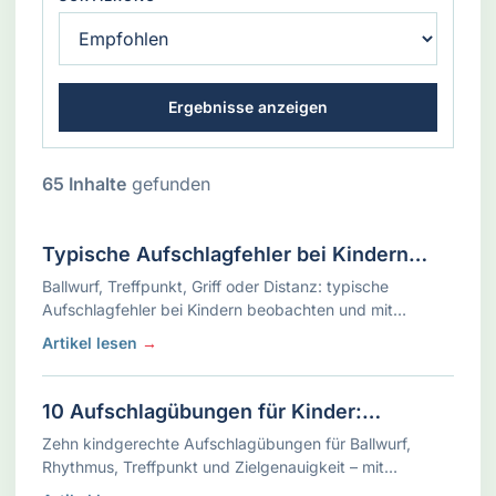
Ergebnisse anzeigen
65 Inhalte
gefunden
Typische Aufschlagfehler bei Kindern
erkennen und sinnvoll korrigieren
Ballwurf, Treffpunkt, Griff oder Distanz: typische
Aufschlagfehler bei Kindern beobachten und mit
einfachen Aufgaben sinnvoll korrigieren.
Artikel lesen
→
10 Aufschlagübungen für Kinder:
Rhythmus, Treffpunkt und Zielgenauigkeit
Zehn kindgerechte Aufschlagübungen für Ballwurf,
Rhythmus, Treffpunkt und Zielgenauigkeit – mit
einfachen Varianten und Spielformen.