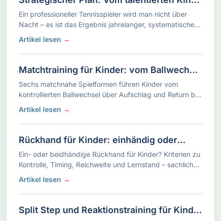
zum Tennisprofi in Deutschland
Ein professioneller Tennisspieler wird man nicht über
Nacht – es ist das Ergebnis jahrelanger, systematischer
Förderung. Dieser Plan skizziert alle relevanten Aspekte
Artikel lesen
→
für Kinder von 8 bis 12 …
Matchtraining für Kinder: vom Ballwechsel
zum echten Punkt
Sechs matchnahe Spielformen führen Kinder vom
kontrollierten Ballwechsel über Aufschlag und Return bis
zum selbstständigen Kurzmatch.
Artikel lesen
→
Rückhand für Kinder: einhändig oder
beidhändig – was passt wann?
Ein- oder beidhändige Rückhand für Kinder? Kriterien zu
Kontrolle, Timing, Reichweite und Lernstand – sachlich
und ohne starre Altersgrenze.
Artikel lesen
→
Split Step und Reaktionstraining für Kinder