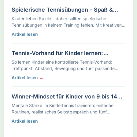
Spielerische Tennisübungen – Spaß &
Technik für Kinder
Kinder lieben Spiele – daher sollten spielerische
Tennisübungen in keinem Training fehlen. Mit kreativen
Tennisspielen kann man Technik und Taktik üben, ohne
Artikel lesen
→
dass es sich nach „trockenem“ …
Tennis-Vorhand für Kinder lernen:
Treffpunkt, Bewegung und fünf Übungen
So lernen Kinder eine kontrollierte Tennis-Vorhand:
Treffpunkt, Abstand, Bewegung und fünf passende
Übungen für Training und Spiel.
Artikel lesen
→
Winner-Mindset für Kinder von 9 bis 14
Jahren
Mentale Stärke im Kindertennis trainieren: einfache
Routinen, realistisches Selbstgespräch und fünf
Übungen für Kinder von 9 bis 14 Jahren.
Artikel lesen
→