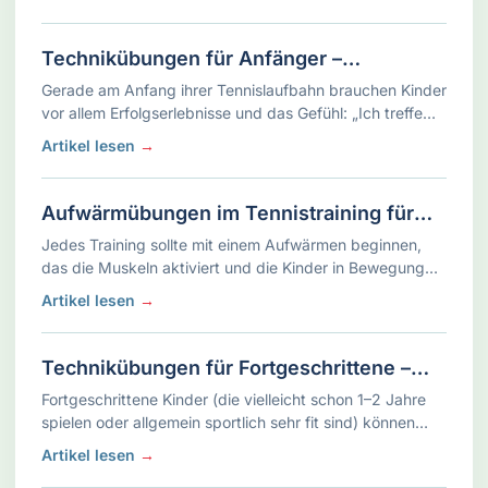
Technikübungen für Anfänger –
Spielerisch Tennis lernen
Gerade am Anfang ihrer Tennislaufbahn brauchen Kinder
vor allem Erfolgserlebnisse und das Gefühl: „Ich treffe
den Ball!“ . Tennisübungen für Anfänger sollten daher
Artikel lesen
→
das Ballgefühl schulen und …
Aufwärmübungen im Tennistraining für
Kinder
Jedes Training sollte mit einem Aufwärmen beginnen,
das die Muskeln aktiviert und die Kinder in Bewegung
bringt. Bei Kindern kann das Aufwärmen ruhig
Artikel lesen
→
spielerisch ablaufen, damit die …
Technikübungen für Fortgeschrittene –
Tennis Training für Kinder
Fortgeschrittene Kinder (die vielleicht schon 1–2 Jahre
spielen oder allgemein sportlich sehr fit sind) können
intensiver an ihrer Schlagtechnik und Beinarbeit
Artikel lesen
→
arbeiten. Bei 10- bis …