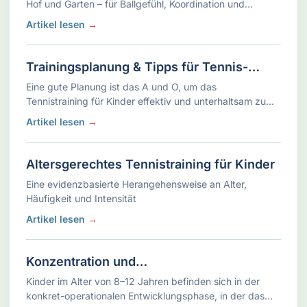
Hof und Garten – für Ballgefühl, Koordination und
kontrollierte Schläge.
Artikel lesen
→
Trainingsplanung & Tipps für Tennis-
Trainer und Eltern
Eine gute Planung ist das A und O, um das
Tennistraining für Kinder effektiv und unterhaltsam zu
gestalten. Trainer und engagierte Eltern, die mit ihren
Artikel lesen
→
Kindern trainieren, sollten ein paar …
Altersgerechtes Tennistraining für Kinder
Eine evidenzbasierte Herangehensweise an Alter,
Häufigkeit und Intensität
Artikel lesen
→
Konzentration und
Aufmerksamkeitssteuerung – Fokus im
Kinder im Alter von 8–12 Jahren befinden sich in der
Training und Match
konkret-operationalen Entwicklungsphase, in der das