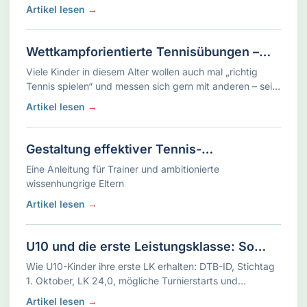
Denken flexibler wird. Ihre Aufmerksamkeitsspanne ist
Artikel lesen
→
jedoch weiterhin begrenzt – …
Wettkampforientierte Tennisübungen –
Spielerisch ans Match heranführen
Viele Kinder in diesem Alter wollen auch mal „richtig
Tennis spielen“ und messen sich gern mit anderen – sei
es im Training oder ersten Turnieren.
Artikel lesen
→
Wettkampforientierte Übungen bereiten die …
Gestaltung effektiver Tennis-
Trainingsstunden für Kinder
Eine Anleitung für Trainer und ambitionierte
wissenhungrige Eltern
Artikel lesen
→
U10 und die erste Leistungsklasse: So
funktioniert der Einstieg
Wie U10-Kinder ihre erste LK erhalten: DTB-ID, Stichtag
1. Oktober, LK 24,0, mögliche Turnierstarts und
regionale Regeln verständlich erklärt.
Artikel lesen
→