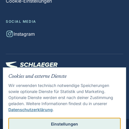
Cookie-Einstellungen
SOCIAL MEDIA
Instagram
Cookies und externe Dienste
Tennis: Ein Sport. Viele Fragen. Eine Plattform.
Wir verwenden technisch notwendige Speicherungen
Wir verbinden fundiertes Tenniswissen, praktische Tools und
sowie optionale Dienste für Statistik und Marketing.
klare Orientierung – für Spieler, Eltern, Trainer und Vereine.
Optionale Dienste werden erst nach deiner Zustimmung
geladen. Weitere Informationen findest du in unserer
Datenschutzerklärung
.
Einstellungen