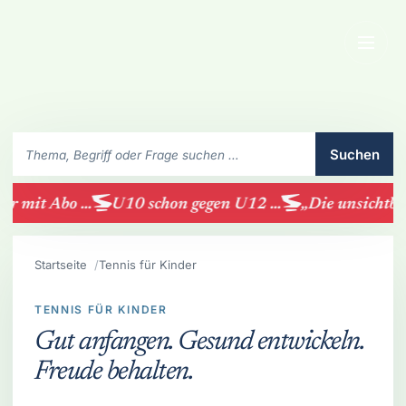
Menü
SchlaegerClub durchsuchen
Suchen
 mit Abo ...
U10 schon gegen U12 ...
„Die unsichtbare
Startseite
Tennis für Kinder
TENNIS FÜR KINDER
Gut anfangen. Gesund entwickeln.
Freude behalten.